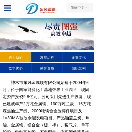
网站首页
끀
简体中文
ꀅ
关于我们
新闻中心
产品展示
关于我们
发展历程
企业文化
客户案例
竞争优势
荣誉资质
组织架构
先进工艺
神木市东风金属镁有限公司始建于2004年6
服务中心
月，位于国家能源化工基地锦界工业园区，现固
定资产投资9.8亿元。公司采用先进生产设备，现
联系我们
已建成年产2万吨金属镁、160万吨兰炭、16万吨
煤焦油生产线、2000吨镁合金压铸件项目及
1×30MW技改余能发电项目。产品涵盖兰炭、焦
油、金属镁、镁合金（锭、棒）、暖气片、单车