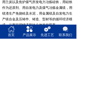
用兰炭以及焦炉煤气所发电力冶炼硅铁，用硅铁
作为还原剂、用自发电力及煤气冶炼金属镁，用
镁渣生产免烧砖及水泥，用金属镁及自发电力生
产镁合金及压铸件、铸造、型材等的循环经济模
式，从而实现经济和社会效益的双赢。
地址：陕西省神木市锦界工业园区
首页
产品展示
先进工艺
联系我们
电话：0912-8499032 13720685318