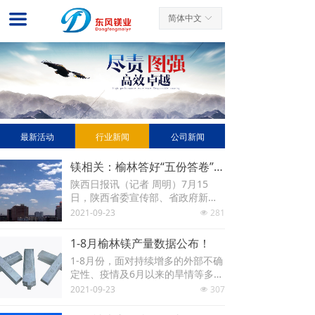
网站首页
끀
简体中文
ꀅ
关于我们
新闻中心
产品展示
最新活动
行业新闻
公司新闻
客户案例
镁相关：榆林答好“五份答卷” 深入推动转型升级高质量发展
先进工艺
陕西日报讯（记者 周明）7月15
日，陕西省委宣传部、省政府新闻
服务中心
办举办“奋斗百年路 启航新征程”系
2021-09-23
281
넶
列新闻发布会第七场，邀请榆林市
联系我们
委副书记张胜利，榆林市委常委、
1-8月榆林镁产量数据公布！
市委宣传部部长曾德超，榆林市发
1-8月份，面对持续增多的外部不确
展和改革委副主任刘小波，介绍榆
定性、疫情及6月以来的旱情等多重
林市“深入推动转型升级高质量发展
冲击，全市上下在市委、市政府的
2021-09-23
307
奋力谱写新时代追赶超越新篇章”有
넶
坚强领导下，深入贯彻落实习近平
关情况。
总书记来陕考察重要讲话精神、中