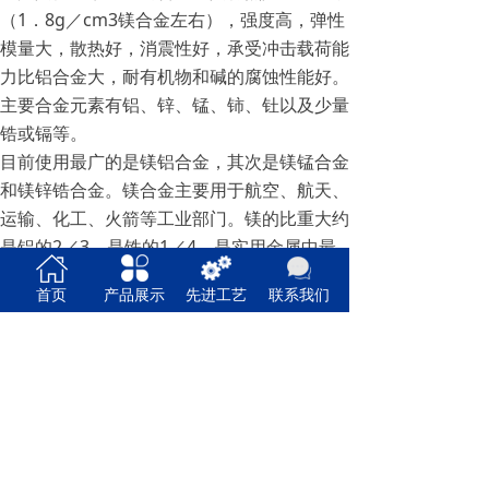
（1．8g／cm3镁合金左右），强度高，弹性
模量大，散热好，消震性好，承受冲击载荷能
力比铝合金大，耐有机物和碱的腐蚀性能好。
主要合金元素有铝、锌、锰、铈、钍以及少量
锆或镉等。
目前使用最广的是镁铝合金，其次是镁锰合金
和镁锌锆合金。镁合金主要用于航空、航天、
运输、化工、火箭等工业部门。镁的比重大约
是铝的2／3，是铁的1／4，是实用金属中最
轻的金属，高强度、高刚性。
首页
产品展示
先进工艺
联系我们
上一篇：
无
ꄴ
下一篇：
无
ꄲ