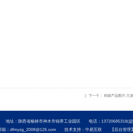
下一个：
初级产品图片-兰
ꄲ
司 地址：陕西省榆林市神木市锦界工业园区
电话：13720685318(赵
邮箱：dfmyzg_2008@126.com
技术支持：
中易互联
【
后台管理