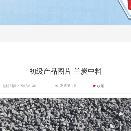
初级产品图片-兰炭中料
浏览量：
0
创建时间：
2017-01-01
끄
收藏
넶